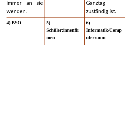
immer an sie
Ganztag
wenden.
zuständig ist.
4) BSO
5)
6)
Schüler:innenfir
Informatik/Comp
men
uterraum
BSO steht für
In einer
Um am
Berufs- und
Schülerfirma
Informatikunter
Studienorientie
können
richt oder dem
rung. Herr
Schüler:innen
ITG-Unterricht
Furchner von
ab der 9.
–
der Agentur für
Klasse
Informationste
Arbeit berät
eigenständig
chnische
euch, wenn ihr
arbeiten, wie in
Grundbildung-
wissen wollt,
einer richtigen
teilnehmen zu
wie es nach
Firma. Derzeit
können, erhält