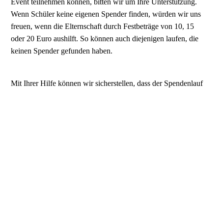
Event teilnehmen können, bitten wir um Ihre Unterstützung.
Wenn Schüler keine eigenen Spender finden, würden wir uns
freuen, wenn die Elternschaft durch Festbeträge von 10, 15
oder 20 Euro aushilft. So können auch diejenigen laufen, die
keinen Spender gefunden haben.
Mit Ihrer Hilfe können wir sicherstellen, dass der Spendenlauf
ein voller Erfolg wird und wir unser Ziel erreichen. Wir
bedanken uns herzlich für Ihre Unterstützung und Ihr
Engagement.
Ihr Organisationsteam des Spendenlaufs